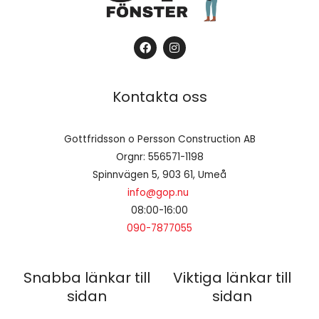
F
I
a
n
c
s
e
t
b
a
Kontakta oss
o
g
o
r
k
a
m
Gottfridsson o Persson Construction AB
Orgnr: 556571-1198
Spinnvägen 5, 903 61, Umeå
info@gop.nu
08:00-16:00
090-7877055
Snabba länkar till
Viktiga länkar till
sidan
sidan