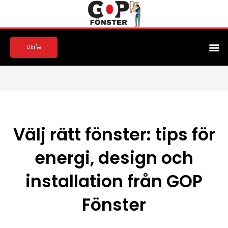
Hoppa
till
innehåll
M
Varukorg
0
kr
Välj rätt fönster: tips för
energi, design och
installation från GOP
Fönster