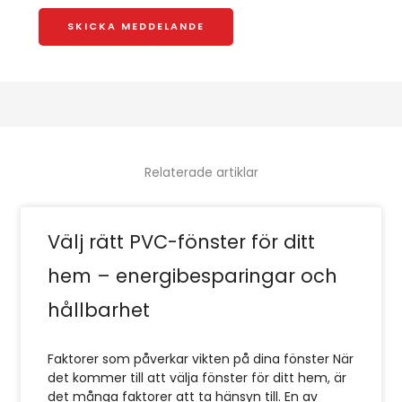
e
s
a
SKICKA MEDDELANDE
d
*
m
d
e
e
l
a
n
d
Relaterade artiklar
e
*
Välj rätt PVC-fönster för ditt
hem – energibesparingar och
hållbarhet
Faktorer som påverkar vikten på dina fönster När
det kommer till att välja fönster för ditt hem, är
det många faktorer att ta hänsyn till. En av