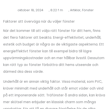
oktober 18, 2024
,
8:22 f m
,
Artiklar
,
Fönster
Faktorer att överväga när du väljer fönster
När det kommer till att välja rätt fönster för ditt hem, finns
det flera faktorer att beakta. Energi-effektivitet, underhåll,
estetik och budget är några av de viktigaste aspekterna. Ett
energieffektivt fönster kan till exempel bidra till lägre
uppvärmningskostnader och en mer hållbar livsstil. Dessutom
kan rätt typ av fönster förbättra ditt hems utseende och
därmed öka dess värde.
Underhåll är en annan viktig faktor. Vissa material, som PVC,
kräver minimalt med underhåll och står emot väder och vind
på ett imponerande sätt. Träfönster å andra sidan, kan kräva
mer skötsel men erbjuder en klassisk charm som många
uppskattar. För att få en djupare förståelse för de olika