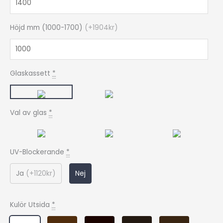
-
ÖPPNINGSBART
Höjd mm (1000-1700)
(
+1904kr
)
2-
LUFTS
FÖNSTER
mängd
Glaskassett
*
Val av glas
*
UV-Blockerande
*
Ja
(
+1120kr
)
Nej
Kulör Utsida
*