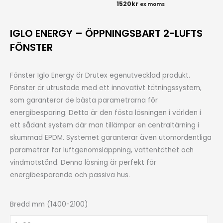
1520
kr
ex moms
IGLO ENERGY – ÖPPNINGSBART 2-LUFTS
FÖNSTER
Fönster Iglo Energy är Drutex egenutvecklad produkt.
Fönster är utrustade med ett innovativt tätningssystem,
som garanterar de bästa parametrarna för
energibesparing. Detta är den fösta lösningen i världen i
ett sådant system där man tillämpar en centraltärning i
skummad EPDM. Systemet garanterar även utomordentliga
parametrar för luftgenomsläppning, vattentäthet och
vindmotstånd. Denna lösning är perfekt för
energibesparande och passiva hus.
IGLO
Bredd mm (1400-2100)
ENERGY