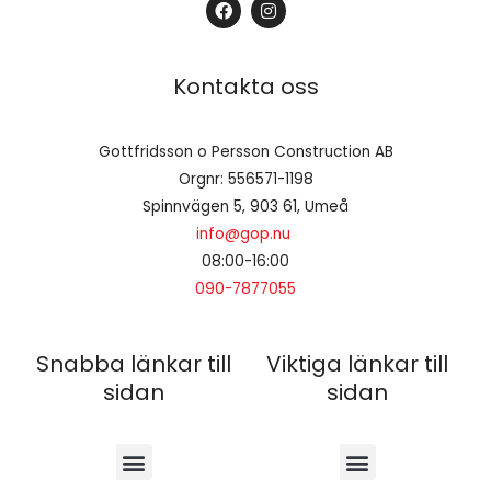
F
I
a
n
c
s
e
t
b
a
Kontakta oss
o
g
o
r
k
a
m
Gottfridsson o Persson Construction AB
Orgnr: 556571-1198
Spinnvägen 5, 903 61, Umeå
info@gop.nu
08:00-16:00
090-7877055
Snabba länkar till
Viktiga länkar till
sidan
sidan
Meny
Meny