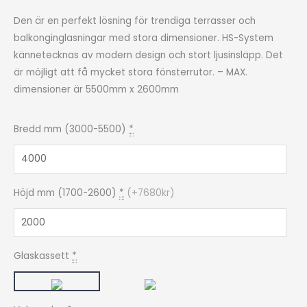
Den är en perfekt lösning för trendiga terrasser och
balkonginglasningar med stora dimensioner. HS-System
kännetecknas av modern design och stort ljusinsläpp. Det
är möjligt att få mycket stora fönsterrutor. – MAX.
dimensioner är 5500mm x 2600mm
IGLO
Bredd mm (3000-5500)
*
HS
-
4-
Höjd mm (1700-2600)
*
(
+7680kr
)
DELAT
mängd
Glaskassett
*