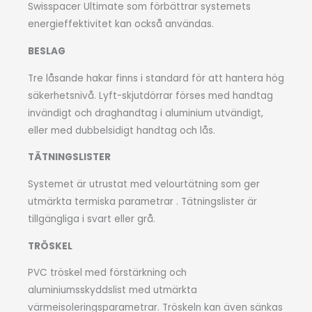
Swisspacer Ultimate som förbättrar systemets
energieffektivitet kan också användas.
BESLAG
Tre låsande hakar finns i standard för att hantera hög
säkerhetsnivå. Lyft-skjutdörrar förses med handtag
invändigt och draghandtag i aluminium utvändigt,
eller med dubbelsidigt handtag och lås.
TÄTNINGSLISTER
Systemet är utrustat med velourtätning som ger
utmärkta termiska parametrar . Tätningslister är
tillgängliga i svart eller grå.
TRÖSKEL
PVC tröskel med förstärkning och
aluminiumsskyddslist med utmärkta
värmeisoleringsparametrar. Tröskeln kan även sänkas