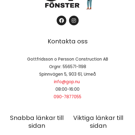
F
I
a
n
c
s
e
t
b
a
Kontakta oss
o
g
o
r
k
a
m
Gottfridsson o Persson Construction AB
Orgnr: 556571-1198
Spinnvägen 5, 903 61, Umeå
info@gop.nu
08:00-16:00
090-7877055
Snabba länkar till
Viktiga länkar till
sidan
sidan