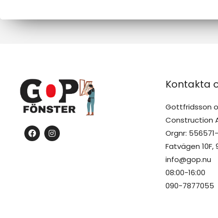
e
e
l
l
a
a
n
n
d
d
e
e
Ä
Kontakta 
*
m
Gottfridsson 
n
Construction 
e
F
I
Orgnr: 556571-
a
n
c
s
Fatvägen 10F,
e
t
b
a
info@gop.nu
o
g
08:00-16:00
o
r
k
a
090-7877055
m