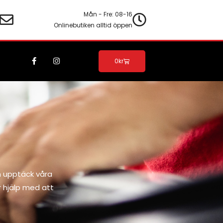
Mån - Fre: 08-16
Onlinebutiken alltid öppen
F
I
Varukorg
0
kr
a
n
c
s
e
t
b
a
o
g
o
r
k
a
-
m
f
h upptäck våra
r hjälp med att