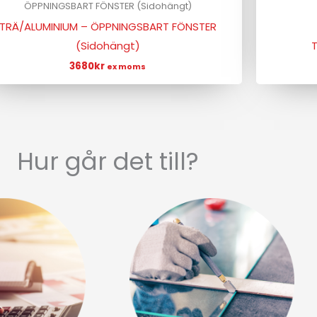
ÖPPNINGSBART FÖNSTER (Sidohängt)
TRÄ/ALUMINIUM – ÖPPNINGSBART FÖNSTER
(Sidohängt)
3680
kr
ex moms
Hur går det till?