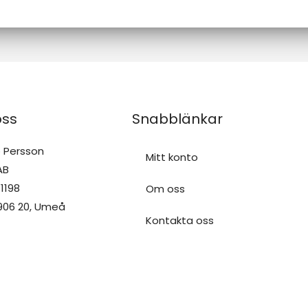
oss
Snabblänkar
o Persson
Mitt konto
AB
1198
Om oss
 906 20, Umeå
Kontakta oss