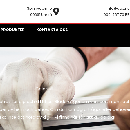
Spinnvägen 5
info@gop.nu
90361 Umeå
090-787 70 55
 PRODUKTER
KONTAKTA OSS
Colorfull
stret för dig och ditt hus. Bläddra igenom vårt sortiment oc
typer av hem och behov. Om du har några frågor eller behöve
veka inte att höra av dig – vi finns här för att guida dig!