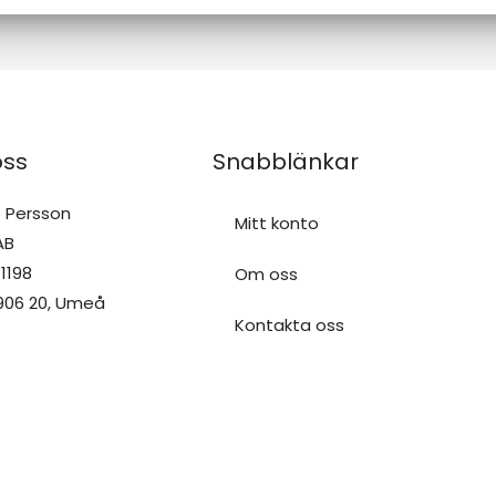
oss
Snabblänkar
o Persson
Mitt konto
AB
1198
Om oss
 906 20, Umeå
Kontakta oss