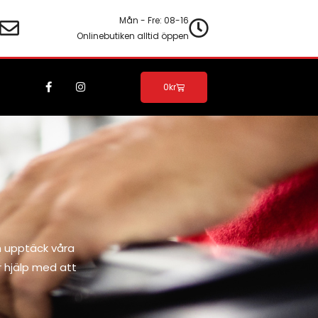
Mån - Fre: 08-16
Onlinebutiken alltid öppen
F
I
Varukorg
0
kr
a
n
c
s
e
t
b
a
o
g
o
r
k
a
-
m
f
h upptäck våra
r hjälp med att