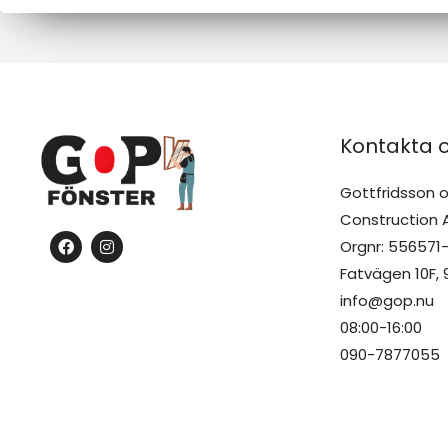
l
a
n
d
e
Kontakta 
*
Gottfridsson 
Construction 
F
I
Orgnr: 556571-
a
n
c
s
Fatvägen 10F,
e
t
b
a
info@gop.nu
o
g
08:00-16:00
o
r
k
a
090-7877055
m