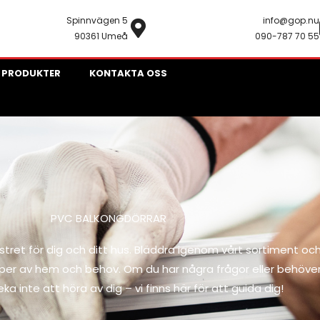
Spinnvägen 5
info@gop.nu
90361 Umeå
090-787 70 55
 PRODUKTER
KONTAKTA OSS
PVC BALKONGDÖRRAR
stret för dig och ditt hus. Bläddra igenom vårt sortiment oc
typer av hem och behov. Om du har några frågor eller behöve
veka inte att höra av dig – vi finns här för att guida dig!