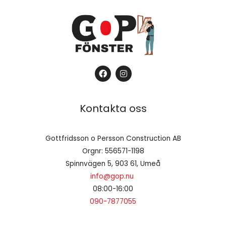
F
I
a
n
c
s
e
t
b
a
Kontakta oss
o
g
o
r
k
a
m
Gottfridsson o Persson Construction AB
Orgnr: 556571-1198
Spinnvägen 5, 903 61, Umeå
info@gop.nu
08:00-16:00
090-7877055